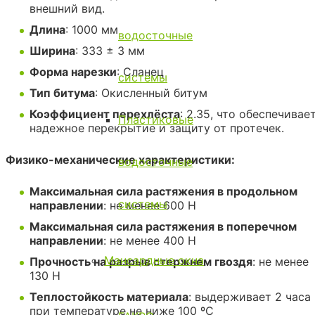
внешний вид.
Длина
: 1000 мм
водосточные
Ширина
: 333 ± 3 мм
Форма нарезки
: Сланец
системы
Тип битума
: Окисленный битум
Коэффициент перехлёста
: 2.35, что обеспечивае
Пластиковые
надежное перекрытие и защиту от протечек.
Физико-механические характеристики:
водосточные
Максимальная сила растяжения в продольном
системы
направлении
: не менее 600 Н
Максимальная сила растяжения в поперечном
направлении
: не менее 400 Н
Мансардные окна
Прочность на разрыв стержнем гвоздя
: не менее
130 Н
Теплостойкость материала
: выдерживает 2 часа
при температуре не ниже 100 ºС