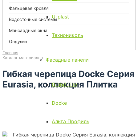
Фальцевая кровля
U-plast
Водосточные системы
Мансардные окна
Технониколь
Ондулин
Главная
Каталог материалов
Фасадные панели
Черепица в Туле
Гибкая черепица в Туле
Гибкая черепица Docke Серия
Гибкая черепица Doke в Туле
Гибкая черепица Doke в Туле
Eurasia, коллекция Плитка
Гибкая черепица Docke Серия Eurasia, коллекция Плитка
Grand Line
Docke
Альта Профиль