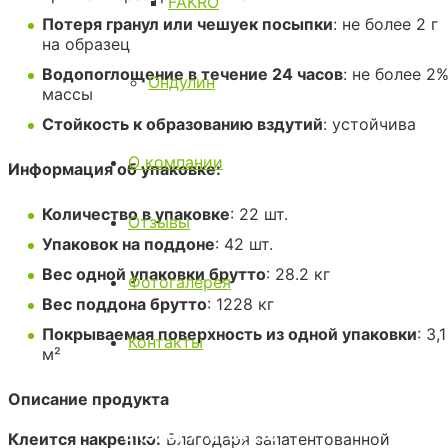
FAKRO
Потеря гранул или чешуек посыпки
: не более 2 г
на образец
Водопоглощение в течение 24 часов
: не более 2
Ондулин
массы
Стойкость к образованию вздутий
: устойчива
О компании
Информация об упаковке:
Количество в упаковке
: 22 шт.
Отзывы
Упаковок на поддоне
: 42 шт.
Вес одной упаковки брутто
: 28.2 кг
Фотогалерея
Вес поддона брутто
: 1228 кг
Покрываемая поверхность из одной упаковки
: 3,1
Контакты
м²
Описание продукта
8 (4872) 35-12-30
8 (920) 776-54-30
Клеится накрепко:
Благодаря запатентованной