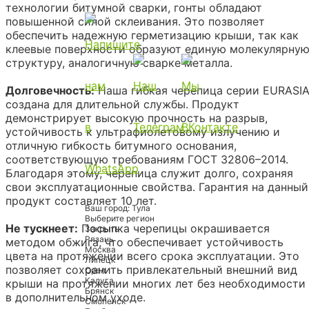
технологии битумной сварки, гонты обладают
повышенной силой склеивания. Это позволяет
обеспечить надежную герметизацию крыши, так как
клеевые поверхности образуют единую молекулярну
структуру, аналогичную сварке металла.
Долговечность:
Наша гибкая черепица серии EURASI
создана для длительной службы. Продукт
демонстрирует высокую прочность на разрыв,
устойчивость к ультрафиолетовому излучению и
отличную гибкость битумного основания,
соответствующую требованиям ГОСТ 32806–2014.
Благодаря этому, черепица служит долго, сохраняя
свои эксплуатационные свойства. Гарантия на данный
продукт составляет 10 лет.
Ваш город:
Тула
Выберите регион
Не тускнеет:
Посыпка черепицы окрашивается
Закрыть
Рязань
методом обжига, что обеспечивает устойчивость
Москва
цвета на протяжении всего срока эксплуатации. Это
Липецк
позволяет сохранить привлекательный внешний вид
Орел
Калуга
крыши на протяжении многих лет без необходимости
Брянск
в дополнительном уходе.
Смоленск