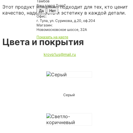
Тамбов
Ваш город Тула?
Этот продукт идеально подходит для тех, кто ценит
Да
Нет
качество, надежность и эстетику в каждой детали.
Офис:
г. Тула, ул. Сурикова, д.20, оф.204
Магазин:
Новомосковское шоссе, 32А
Показать на карте
Цвета и покрытия
krovp1us@mail.ru
Серый