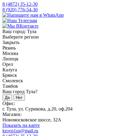
8 (4872) 35-12-30
8 (920) 776-54-30
Ваш город:
Тула
Выберите регион
Закрыть
Рязань
Москва
Липецк
Орел
Калуга
Брянск
Смоленск
Тамбов
Ваш город Тула?
Да
Нет
Офис:
г. Тула, ул. Сурикова, д.20, оф.204
Магазин:
Новомосковское шоссе, 32А
Показать на карте
krovp1us@mail.ru