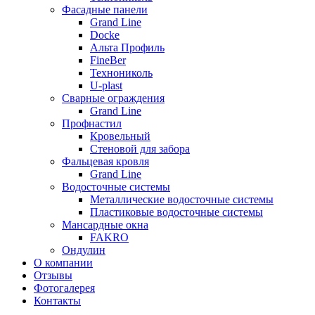
Фасадные панели
Grand Line
Docke
Альта Профиль
FineBer
Технониколь
U-plast
Сварные ограждения
Grand Line
Профнастил
Кровельный
Стеновой для забора
Фальцевая кровля
Grand Line
Водосточные системы
Металлические водосточные системы
Пластиковые водосточные системы
Мансардные окна
FAKRO
Ондулин
О компании
Отзывы
Фотогалерея
Контакты