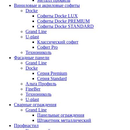
Металл профиль
Виниловые и акриловые софиты
Docke
Софиты Docke LUX
Софиты Docke PREMIUM
Софиты Docke STANDARD
Grand Line
U-plast
Классический софит
Софит Pro
Технониколь
Фасадные панели
Grand Line
Docke
Серия Premium
Серия Standard
Альта Профиль
FineBer
Технониколь
U-plast
Сварные ограждения
Grand Line
Панельные ограждения
Штакетник металлический
Профнастил