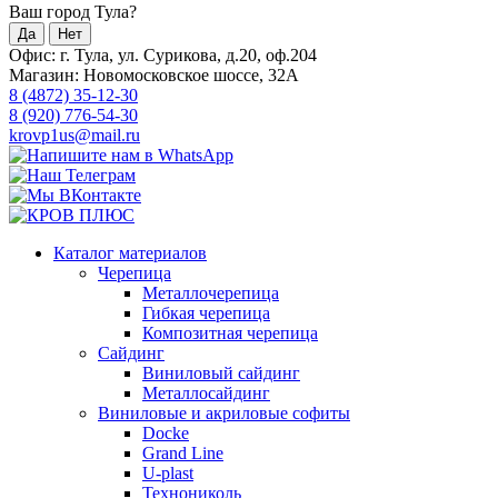
Ваш город Тула?
Да
Нет
Офис: г. Тула, ул. Сурикова, д.20, оф.204
Магазин: Новомосковское шоссе, 32А
8 (4872) 35-12-30
8 (920) 776-54-30
krovp1us@mail.ru
Каталог материалов
Черепица
Металлочерепица
Гибкая черепица
Композитная черепица
Сайдинг
Виниловый сайдинг
Металлосайдинг
Виниловые и акриловые софиты
Docke
Grand Line
U-plast
Технониколь