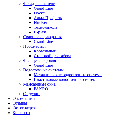
Фасадные панели
Grand Line
Docke
Альта Профиль
FineBer
Технониколь
U-plast
Сварные ограждения
Grand Line
Профнастил
Кровельный
Стеновой для забора
Фальцевая кровля
Grand Line
Водосточные системы
Металлические водосточные системы
Пластиковые водосточные системы
Мансардные окна
FAKRO
Ондулин
О компании
Отзывы
Фотогалерея
Контакты