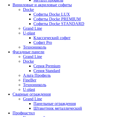
Металл профиль
Виниловые и акриловые софиты
Docke
Софиты Docke LUX
Софиты Docke PREMIUM
Софиты Docke STANDARD
Grand Line
U-plast
Классический софит
Софит Pro
Технониколь
Фасадные панели
Grand Line
Docke
Серия Premium
Серия Standard
Альта Профиль
FineBer
Технониколь
U-plast
Сварные ограждения
Grand Line
Панельные ограждения
Штакетник металлический
Профнастил