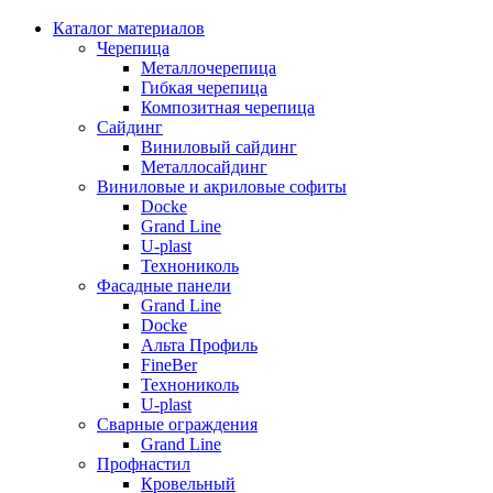
Каталог материалов
Черепица
Металлочерепица
Гибкая черепица
Композитная черепица
Сайдинг
Виниловый сайдинг
Металлосайдинг
Виниловые и акриловые софиты
Docke
Grand Line
U-plast
Технониколь
Фасадные панели
Grand Line
Docke
Альта Профиль
FineBer
Технониколь
U-plast
Сварные ограждения
Grand Line
Профнастил
Кровельный