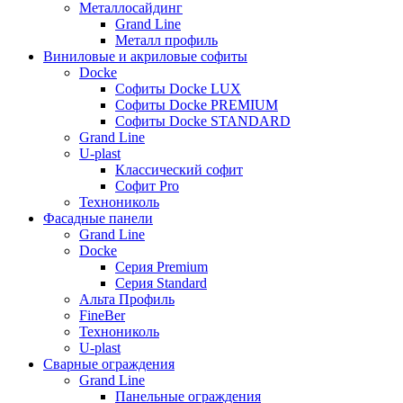
Металлосайдинг
Grand Line
Металл профиль
Виниловые и акриловые софиты
Docke
Софиты Docke LUX
Софиты Docke PREMIUM
Софиты Docke STANDARD
Grand Line
U-plast
Классический софит
Софит Pro
Технониколь
Фасадные панели
Grand Line
Docke
Серия Premium
Серия Standard
Альта Профиль
FineBer
Технониколь
U-plast
Сварные ограждения
Grand Line
Панельные ограждения