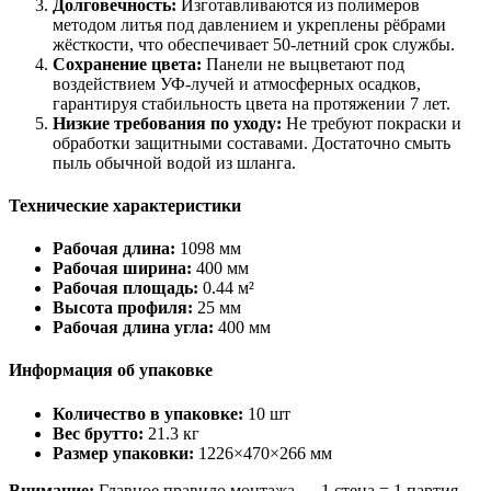
Долговечность:
Изготавливаются из полимеров
методом литья под давлением и укреплены рёбрами
жёсткости, что обеспечивает 50-летний срок службы.
Сохранение цвета:
Панели не выцветают под
воздействием УФ-лучей и атмосферных осадков,
гарантируя стабильность цвета на протяжении 7 лет.
Низкие требования по уходу:
Не требуют покраски и
обработки защитными составами. Достаточно смыть
пыль обычной водой из шланга.
Технические характеристики
Рабочая длина:
1098 мм
Рабочая ширина:
400 мм
Рабочая площадь:
0.44 м²
Высота профиля:
25 мм
Рабочая длина угла:
400 мм
Информация об упаковке
Количество в упаковке:
10 шт
Вес брутто:
21.3 кг
Размер упаковки:
1226×470×266 мм
Внимание:
Главное правило монтажа — 1 стена = 1 партия.