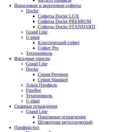
Металл профиль
Виниловые и акриловые софиты
Docke
Софиты Docke LUX
Софиты Docke PREMIUM
Софиты Docke STANDARD
Grand Line
U-plast
Классический софит
Софит Pro
Технониколь
Фасадные панели
Grand Line
Docke
Серия Premium
Серия Standard
Альта Профиль
FineBer
Технониколь
U-plast
Сварные ограждения
Grand Line
Панельные ограждения
Штакетник металлический
Профнастил