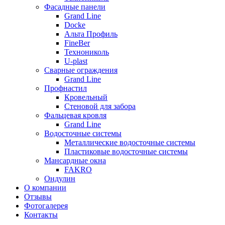
Фасадные панели
Grand Line
Docke
Альта Профиль
FineBer
Технониколь
U-plast
Сварные ограждения
Grand Line
Профнастил
Кровельный
Стеновой для забора
Фальцевая кровля
Grand Line
Водосточные системы
Металлические водосточные системы
Пластиковые водосточные системы
Мансардные окна
FAKRO
Ондулин
О компании
Отзывы
Фотогалерея
Контакты