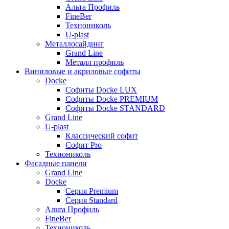
Альта Профиль
FineBer
Технониколь
U-plast
Металлосайдинг
Grand Line
Металл профиль
Виниловые и акриловые софиты
Docke
Софиты Docke LUX
Софиты Docke PREMIUM
Софиты Docke STANDARD
Grand Line
U-plast
Классический софит
Софит Pro
Технониколь
Фасадные панели
Grand Line
Docke
Серия Premium
Серия Standard
Альта Профиль
FineBer
Технониколь