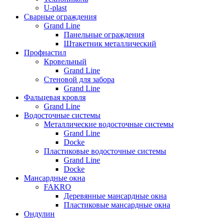
U-plast
Сварные ограждения
Grand Line
Панельные ограждения
Штакетник металлический
Профнастил
Кровельный
Grand Line
Стеновой для забора
Grand Line
Фальцевая кровля
Grand Line
Водосточные системы
Металлические водосточные системы
Grand Line
Docke
Пластиковые водосточные системы
Grand Line
Docke
Мансардные окна
FAKRO
Деревянные мансардные окна
Пластиковые мансардные окна
Ондулин