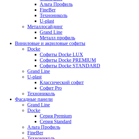
Альта Профиль
FineBer
Технониколь
U-plast
Металлосайдинг
Grand Line
Металл профиль
Виниловые и акриловые софиты
Docke
Софиты Docke LUX
Софиты Docke PREMIUM
Софиты Docke STANDARD
Grand Line
U-plast
Классический софит
Софит Pro
Технониколь
Фасадные панели
Grand Line
Docke
Серия Premium
Серия Standard
Альта Профиль
FineBer
Технониколь