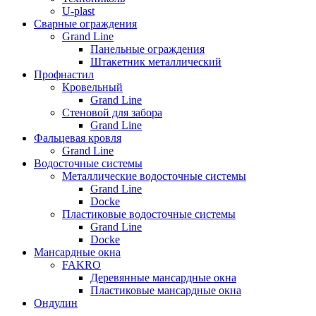
U-plast
Сварные ограждения
Grand Line
Панельные ограждения
Штакетник металлический
Профнастил
Кровельный
Grand Line
Стеновой для забора
Grand Line
Фальцевая кровля
Grand Line
Водосточные системы
Металлические водосточные системы
Grand Line
Docke
Пластиковые водосточные системы
Grand Line
Docke
Мансардные окна
FAKRO
Деревянные мансардные окна
Пластиковые мансардные окна
Ондулин