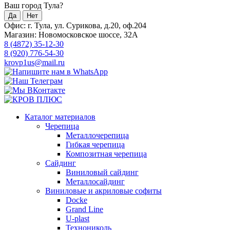
Ваш город Тула?
Да
Нет
Офис: г. Тула, ул. Сурикова, д.20, оф.204
Магазин: Новомосковское шоссе, 32А
8 (4872) 35-12-30
8 (920) 776-54-30
krovp1us@mail.ru
Каталог материалов
Черепица
Металлочерепица
Гибкая черепица
Композитная черепица
Сайдинг
Виниловый сайдинг
Металлосайдинг
Виниловые и акриловые софиты
Docke
Grand Line
U-plast
Технониколь