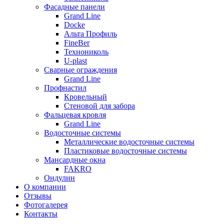
Фасадные панели
Grand Line
Docke
Альта Профиль
FineBer
Технониколь
U-plast
Сварные ограждения
Grand Line
Профнастил
Кровельный
Стеновой для забора
Фальцевая кровля
Grand Line
Водосточные системы
Металлические водосточные системы
Пластиковые водосточные системы
Мансардные окна
FAKRO
Ондулин
О компании
Отзывы
Фотогалерея
Контакты