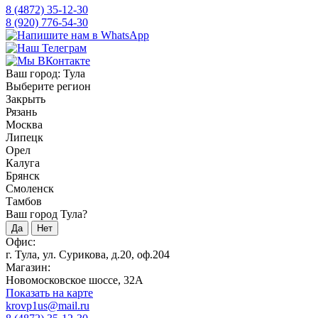
8 (4872) 35-12-30
8 (920) 776-54-30
Ваш город:
Тула
Выберите регион
Закрыть
Рязань
Москва
Липецк
Орел
Калуга
Брянск
Смоленск
Тамбов
Ваш город Тула?
Да
Нет
Офис:
г. Тула, ул. Сурикова, д.20, оф.204
Магазин:
Новомосковское шоссе, 32А
Показать на карте
krovp1us@mail.ru