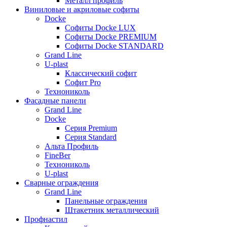
Металл профиль
Виниловые и акриловые софиты
Docke
Софиты Docke LUX
Софиты Docke PREMIUM
Софиты Docke STANDARD
Grand Line
U-plast
Классический софит
Софит Pro
Технониколь
Фасадные панели
Grand Line
Docke
Серия Premium
Серия Standard
Альта Профиль
FineBer
Технониколь
U-plast
Сварные ограждения
Grand Line
Панельные ограждения
Штакетник металлический
Профнастил