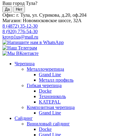
Ваш город Тула?
Да
Нет
Офис: г. Тула, ул. Сурикова, д.20, оф.204
Магазин: Новомосковское шоссе, 32А
8 (4872) 35-12-30
8 (920) 776-54-30
krovp1us@mail.ru
Черепица
Металлочерепица
Grand Line
Металл профиль
Гибкая черепица
Docke
Технониколь
KATEPAL
Композитная черепица
Grand Line
Сайдинг
Виниловый сайдинг
Docke
Grand Line