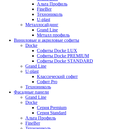
Альта Профиль
FineBer
Технониколь
U-plast
Металлосайдинг
Grand Line
Металл профиль
Виниловые и акриловые софиты
Docke
Софиты Docke LUX
Софиты Docke PREMIUM
Софиты Docke STANDARD
Grand Line
U-plast
Классический софит
Софит Pro
Технониколь
Фасадные панели
Grand Line
Docke
Серия Premium
Серия Standard
Альта Профиль
FineBer
Технониколь