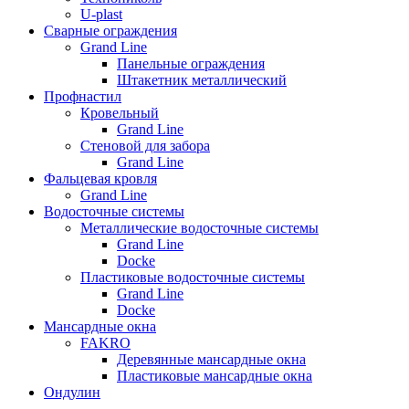
U-plast
Сварные ограждения
Grand Line
Панельные ограждения
Штакетник металлический
Профнастил
Кровельный
Grand Line
Стеновой для забора
Grand Line
Фальцевая кровля
Grand Line
Водосточные системы
Металлические водосточные системы
Grand Line
Docke
Пластиковые водосточные системы
Grand Line
Docke
Мансардные окна
FAKRO
Деревянные мансардные окна
Пластиковые мансардные окна
Ондулин