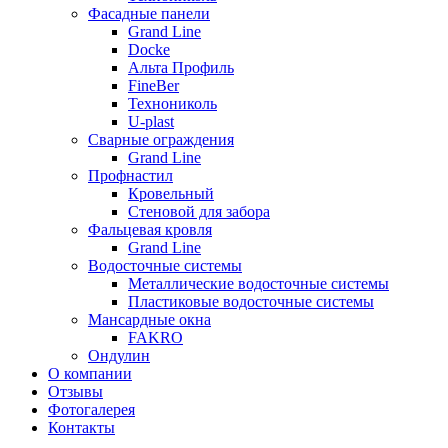
Фасадные панели
Grand Line
Docke
Альта Профиль
FineBer
Технониколь
U-plast
Сварные ограждения
Grand Line
Профнастил
Кровельный
Стеновой для забора
Фальцевая кровля
Grand Line
Водосточные системы
Металлические водосточные системы
Пластиковые водосточные системы
Мансардные окна
FAKRO
Ондулин
О компании
Отзывы
Фотогалерея
Контакты