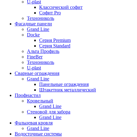
U-plast
Классический софит
Софит Pro
Технониколь
Фасадные панели
Grand Line
Docke
Серия Premium
Серия Standard
Альта Профиль
FineBer
Технониколь
U-plast
Сварные ограждения
Grand Line
Панельные ограждения
Штакетник металлический
Профнастил
Кровельный
Grand Line
Стеновой для забора
Grand Line
Фальцевая кровля
Grand Line
Водосточные системы