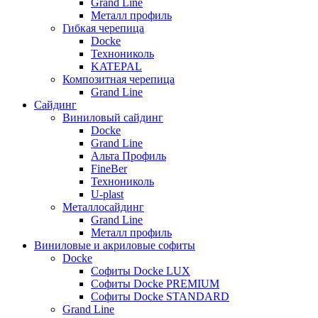
Grand Line
Металл профиль
Гибкая черепица
Docke
Технониколь
KATEPAL
Композитная черепица
Grand Line
Сайдинг
Виниловый сайдинг
Docke
Grand Line
Альта Профиль
FineBer
Технониколь
U-plast
Металлосайдинг
Grand Line
Металл профиль
Виниловые и акриловые софиты
Docke
Софиты Docke LUX
Софиты Docke PREMIUM
Софиты Docke STANDARD
Grand Line