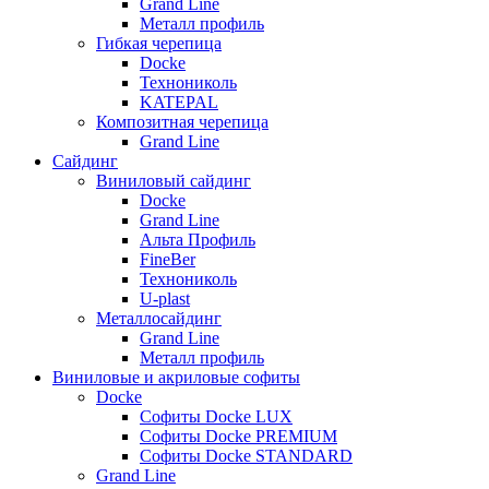
Grand Line
Металл профиль
Гибкая черепица
Docke
Технониколь
KATEPAL
Композитная черепица
Grand Line
Сайдинг
Виниловый сайдинг
Docke
Grand Line
Альта Профиль
FineBer
Технониколь
U-plast
Металлосайдинг
Grand Line
Металл профиль
Виниловые и акриловые софиты
Docke
Софиты Docke LUX
Софиты Docke PREMIUM
Софиты Docke STANDARD
Grand Line