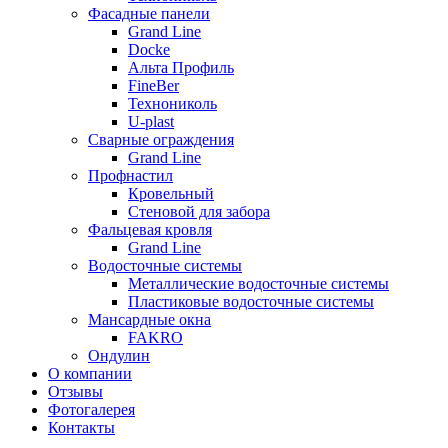
Фасадные панели
Grand Line
Docke
Альта Профиль
FineBer
Технониколь
U-plast
Сварные ограждения
Grand Line
Профнастил
Кровельный
Стеновой для забора
Фальцевая кровля
Grand Line
Водосточные системы
Металлические водосточные системы
Пластиковые водосточные системы
Мансардные окна
FAKRO
Ондулин
О компании
Отзывы
Фотогалерея
Контакты