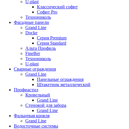
U-plast
Классический софит
Софит Pro
Технониколь
Фасадные панели
Grand Line
Docke
Серия Premium
Серия Standard
Альта Профиль
FineBer
Технониколь
U-plast
Сварные ограждения
Grand Line
Панельные ограждения
Штакетник металлический
Профнастил
Кровельный
Grand Line
Стеновой для забора
Grand Line
Фальцевая кровля
Grand Line
Водосточные системы