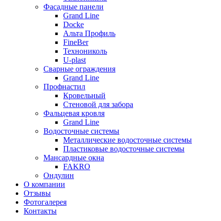
Фасадные панели
Grand Line
Docke
Альта Профиль
FineBer
Технониколь
U-plast
Сварные ограждения
Grand Line
Профнастил
Кровельный
Стеновой для забора
Фальцевая кровля
Grand Line
Водосточные системы
Металлические водосточные системы
Пластиковые водосточные системы
Мансардные окна
FAKRO
Ондулин
О компании
Отзывы
Фотогалерея
Контакты