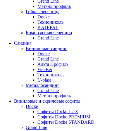
Grand Line
Металл профиль
Гибкая черепица
Docke
Технониколь
KATEPAL
Композитная черепица
Grand Line
Сайдинг
Виниловый сайдинг
Docke
Grand Line
Альта Профиль
FineBer
Технониколь
U-plast
Металлосайдинг
Grand Line
Металл профиль
Виниловые и акриловые софиты
Docke
Софиты Docke LUX
Софиты Docke PREMIUM
Софиты Docke STANDARD
Grand Line