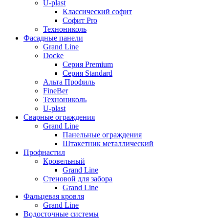
U-plast
Классический софит
Софит Pro
Технониколь
Фасадные панели
Grand Line
Docke
Серия Premium
Серия Standard
Альта Профиль
FineBer
Технониколь
U-plast
Сварные ограждения
Grand Line
Панельные ограждения
Штакетник металлический
Профнастил
Кровельный
Grand Line
Стеновой для забора
Grand Line
Фальцевая кровля
Grand Line
Водосточные системы