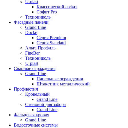
U-plast
Классический софит
Софит Pro
Технониколь
Фасадные панели
Grand Line
Docke
Серия Premium
Серия Standard
Альта Профиль
FineBer
Технониколь
U-plast
Сварные ограждения
Grand Line
Панельные ограждения
Штакетник металлический
Профнастил
Кровельный
Grand Line
Стеновой для забора
Grand Line
Фальцевая кровля
Grand Line
Водосточные системы