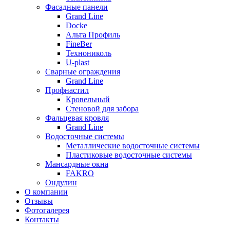
Фасадные панели
Grand Line
Docke
Альта Профиль
FineBer
Технониколь
U-plast
Сварные ограждения
Grand Line
Профнастил
Кровельный
Стеновой для забора
Фальцевая кровля
Grand Line
Водосточные системы
Металлические водосточные системы
Пластиковые водосточные системы
Мансардные окна
FAKRO
Ондулин
О компании
Отзывы
Фотогалерея
Контакты