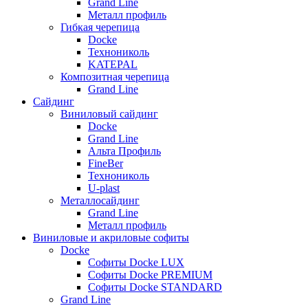
Grand Line
Металл профиль
Гибкая черепица
Docke
Технониколь
KATEPAL
Композитная черепица
Grand Line
Сайдинг
Виниловый сайдинг
Docke
Grand Line
Альта Профиль
FineBer
Технониколь
U-plast
Металлосайдинг
Grand Line
Металл профиль
Виниловые и акриловые софиты
Docke
Софиты Docke LUX
Софиты Docke PREMIUM
Софиты Docke STANDARD
Grand Line