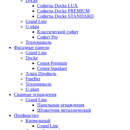
Docke
Софиты Docke LUX
Софиты Docke PREMIUM
Софиты Docke STANDARD
Grand Line
U-plast
Классический софит
Софит Pro
Технониколь
Фасадные панели
Grand Line
Docke
Серия Premium
Серия Standard
Альта Профиль
FineBer
Технониколь
U-plast
Сварные ограждения
Grand Line
Панельные ограждения
Штакетник металлический
Профнастил
Кровельный
Grand Line