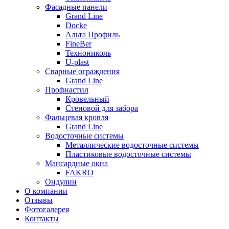
Фасадные панели
Grand Line
Docke
Альта Профиль
FineBer
Технониколь
U-plast
Сварные ограждения
Grand Line
Профнастил
Кровельный
Стеновой для забора
Фальцевая кровля
Grand Line
Водосточные системы
Металлические водосточные системы
Пластиковые водосточные системы
Мансардные окна
FAKRO
Ондулин
О компании
Отзывы
Фотогалерея
Контакты