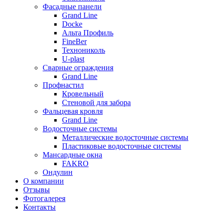
Фасадные панели
Grand Line
Docke
Альта Профиль
FineBer
Технониколь
U-plast
Сварные ограждения
Grand Line
Профнастил
Кровельный
Стеновой для забора
Фальцевая кровля
Grand Line
Водосточные системы
Металлические водосточные системы
Пластиковые водосточные системы
Мансардные окна
FAKRO
Ондулин
О компании
Отзывы
Фотогалерея
Контакты