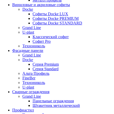
Металл профиль
Виниловые и акриловые софиты
Docke
Софиты Docke LUX
Софиты Docke PREMIUM
Софиты Docke STANDARD
Grand Line
U-plast
Классический софит
Софит Pro
Технониколь
Фасадные панели
Grand Line
Docke
Серия Premium
Серия Standard
Альта Профиль
FineBer
Технониколь
U-plast
Сварные ограждения
Grand Line
Панельные ограждения
Штакетник металлический
Профнастил