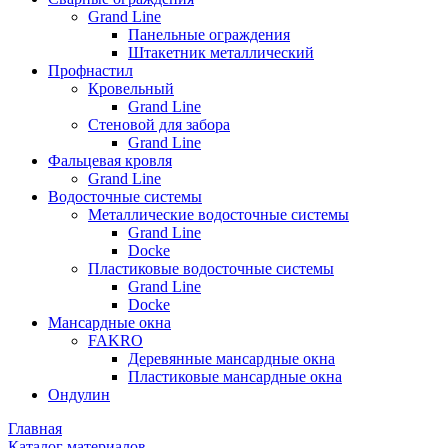
Grand Line
Панельные ограждения
Штакетник металлический
Профнастил
Кровельный
Grand Line
Стеновой для забора
Grand Line
Фальцевая кровля
Grand Line
Водосточные системы
Металлические водосточные системы
Grand Line
Docke
Пластиковые водосточные системы
Grand Line
Docke
Мансардные окна
FAKRO
Деревянные мансардные окна
Пластиковые мансардные окна
Ондулин
Главная
Каталог материалов