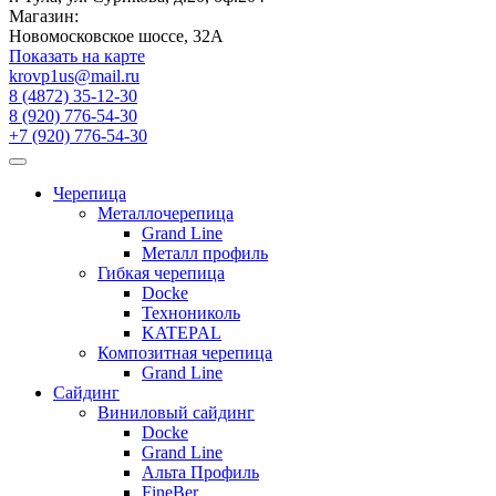
Магазин:
Новомосковское шоссе, 32А
Показать на карте
krovp1us@mail.ru
8 (4872) 35-12-30
8 (920) 776-54-30
+7 (920) 776-54-30
Черепица
Металлочерепица
Grand Line
Металл профиль
Гибкая черепица
Docke
Технониколь
KATEPAL
Композитная черепица
Grand Line
Сайдинг
Виниловый сайдинг
Docke
Grand Line
Альта Профиль
FineBer