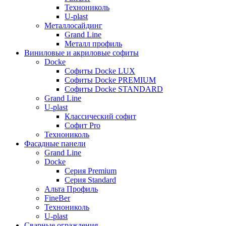
Технониколь
U-plast
Металлосайдинг
Grand Line
Металл профиль
Виниловые и акриловые софиты
Docke
Софиты Docke LUX
Софиты Docke PREMIUM
Софиты Docke STANDARD
Grand Line
U-plast
Классический софит
Софит Pro
Технониколь
Фасадные панели
Grand Line
Docke
Серия Premium
Серия Standard
Альта Профиль
FineBer
Технониколь
U-plast
Сварные ограждения