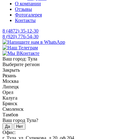
О компании
Отзывы
Фотогалерея
Контакты
8 (4872) 35-12-30
8 (920) 776-54-30
Ваш город:
Тула
Выберите регион
Закрыть
Рязань
Москва
Липецк
Орел
Калуга
Брянск
Смоленск
Тамбов
Ваш город Тула?
Да
Нет
Офис:
г. Тула, ул. Сурикова, д.20, оф.204