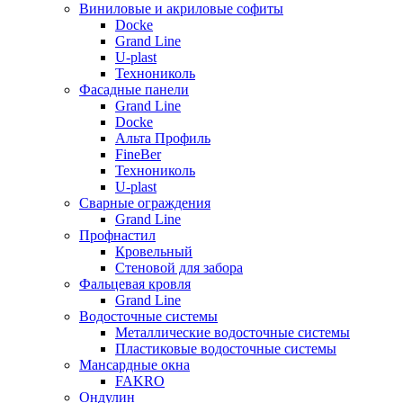
Виниловые и акриловые софиты
Docke
Grand Line
U-plast
Технониколь
Фасадные панели
Grand Line
Docke
Альта Профиль
FineBer
Технониколь
U-plast
Сварные ограждения
Grand Line
Профнастил
Кровельный
Стеновой для забора
Фальцевая кровля
Grand Line
Водосточные системы
Металлические водосточные системы
Пластиковые водосточные системы
Мансардные окна
FAKRO
Ондулин