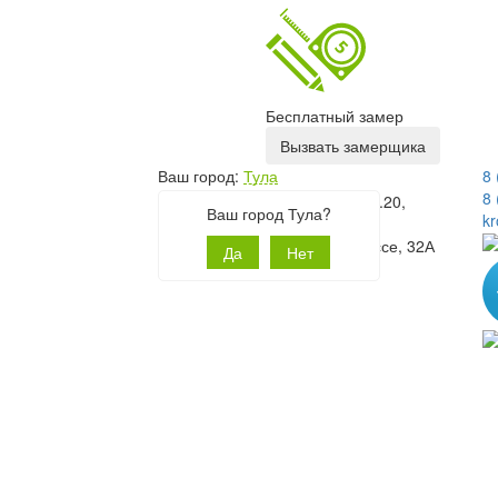
Бесплатный замер
Вызвать замерщика
Ваш город:
Тула
8 
8 
Офис: г. Тула, ул. Сурикова, д.20,
Ваш город Тула?
k
оф.204
Магазин: Новомосковское шоссе, 32А
Да
Нет