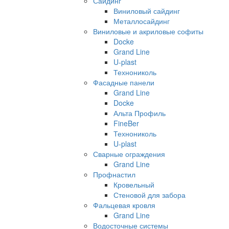
Сайдинг
Виниловый сайдинг
Металлосайдинг
Виниловые и акриловые софиты
Docke
Grand Line
U-plast
Технониколь
Фасадные панели
Grand Line
Docke
Альта Профиль
FineBer
Технониколь
U-plast
Сварные ограждения
Grand Line
Профнастил
Кровельный
Стеновой для забора
Фальцевая кровля
Grand Line
Водосточные системы