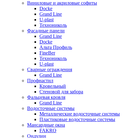
Виниловые и акриловые софиты
Docke
Grand Line
U-plast
Технониколь
Фасадные панели
Grand Line
Docke
Альта Профиль
FineBer
Технониколь
U-plast
Сварные ограждения
Grand Line
Профнастил
Кровельный
Стеновой для забора
Фальцевая кровля
Grand Line
Водосточные системы
Металлические водосточные системы
Пластиковые водосточные системы
Мансардные окна
FAKRO
Ондулин