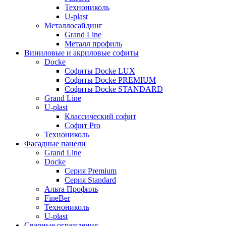
Технониколь
U-plast
Металлосайдинг
Grand Line
Металл профиль
Виниловые и акриловые софиты
Docke
Софиты Docke LUX
Софиты Docke PREMIUM
Софиты Docke STANDARD
Grand Line
U-plast
Классический софит
Софит Pro
Технониколь
Фасадные панели
Grand Line
Docke
Серия Premium
Серия Standard
Альта Профиль
FineBer
Технониколь
U-plast
Сварные ограждения