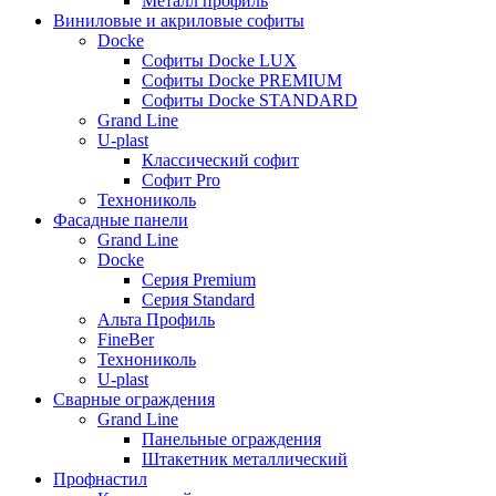
Металл профиль
Виниловые и акриловые софиты
Docke
Софиты Docke LUX
Софиты Docke PREMIUM
Софиты Docke STANDARD
Grand Line
U-plast
Классический софит
Софит Pro
Технониколь
Фасадные панели
Grand Line
Docke
Серия Premium
Серия Standard
Альта Профиль
FineBer
Технониколь
U-plast
Сварные ограждения
Grand Line
Панельные ограждения
Штакетник металлический
Профнастил