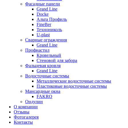
Фасадные панели
Grand Line
Docke
Альта Профиль
FineBer
Технониколь
U-plast
Сварные ограждения
Grand Line
Профнастил
Кровельный
Стеновой для забора
Фальцевая кровля
Grand Line
Водосточные системы
Металлические водосточные системы
Пластиковые водосточные системы
Мансардные окна
FAKRO
Ондулин
О компании
Отзывы
Фотогалерея
Контакты