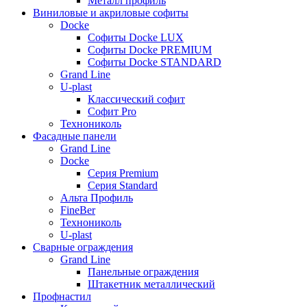
Металл профиль
Виниловые и акриловые софиты
Docke
Софиты Docke LUX
Софиты Docke PREMIUM
Софиты Docke STANDARD
Grand Line
U-plast
Классический софит
Софит Pro
Технониколь
Фасадные панели
Grand Line
Docke
Серия Premium
Серия Standard
Альта Профиль
FineBer
Технониколь
U-plast
Сварные ограждения
Grand Line
Панельные ограждения
Штакетник металлический
Профнастил