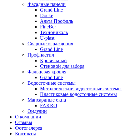
Фасадные панели
Grand Line
Docke
Альта Профиль
FineBer
Технониколь
U-plast
Сварные ограждения
Grand Line
Профнастил
Кровельный
Стеновой для забора
Фальцевая кровля
Grand Line
Водосточные системы
Металлические водосточные системы
Пластиковые водосточные системы
Мансардные окна
FAKRO
Ондулин
О компании
Отзывы
Фотогалерея
Контакты