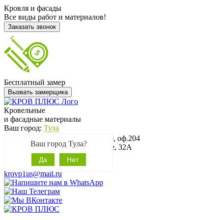
Кровля и фасады
Все виды работ и материалов!
Заказать звонок
Бесплатный замер
Вызвать замерщика
Кровельные
и фасадные материалы
Ваш город:
Тула
Офис: г. Тула, ул. Сурикова, д.20, оф.204
Ваш город Тула?
Магазин: Новомосковское шоссе, 32А
8 (4872) 35-12-30
Да
Нет
8 (920) 776-54-30
krovp1us@mail.ru