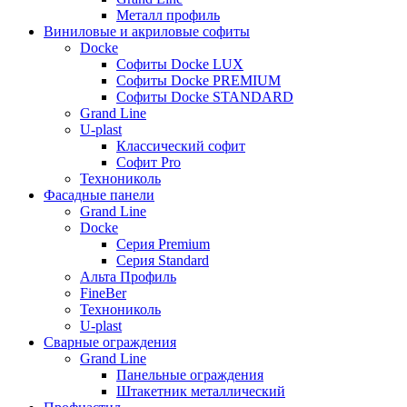
Металл профиль
Виниловые и акриловые софиты
Docke
Софиты Docke LUX
Софиты Docke PREMIUM
Софиты Docke STANDARD
Grand Line
U-plast
Классический софит
Софит Pro
Технониколь
Фасадные панели
Grand Line
Docke
Серия Premium
Серия Standard
Альта Профиль
FineBer
Технониколь
U-plast
Сварные ограждения
Grand Line
Панельные ограждения
Штакетник металлический