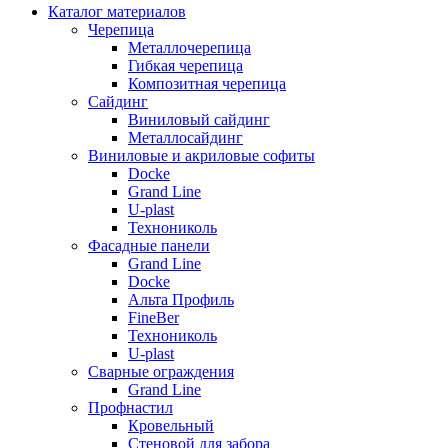
Каталог материалов
Черепица
Металлочерепица
Гибкая черепица
Композитная черепица
Сайдинг
Виниловый сайдинг
Металлосайдинг
Виниловые и акриловые софиты
Docke
Grand Line
U-plast
Технониколь
Фасадные панели
Grand Line
Docke
Альта Профиль
FineBer
Технониколь
U-plast
Сварные ограждения
Grand Line
Профнастил
Кровельный
Стеновой для забора