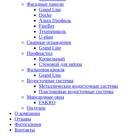
Фасадные панели
Grand Line
Docke
Альта Профиль
FineBer
Технониколь
U-plast
Сварные ограждения
Grand Line
Профнастил
Кровельный
Стеновой для забора
Фальцевая кровля
Grand Line
Водосточные системы
Металлические водосточные системы
Пластиковые водосточные системы
Мансардные окна
FAKRO
Ондулин
О компании
Отзывы
Фотогалерея
Контакты