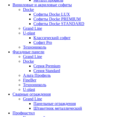
Металл профиль
Виниловые и акриловые софиты
Docke
Софиты Docke LUX
Софиты Docke PREMIUM
Софиты Docke STANDARD
Grand Line
U-plast
Классический софит
Софит Pro
Технониколь
Фасадные панели
Grand Line
Docke
Серия Premium
Серия Standard
Альта Профиль
FineBer
Технониколь
U-plast
Сварные ограждения
Grand Line
Панельные ограждения
Штакетник металлический
Профнастил